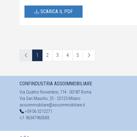
SCARICA IL PDF
1
2
3
4
5
CONFINDUSTRIA ASSOIMMOBILIARE
Via Quattro Novembre, 114 - 00187 Roma
Via San Maurilio, 25 - 20123 Milano
assoimmobiliare@assoimmobiliare.it
+39 06 3212271
c.f. 96347960583