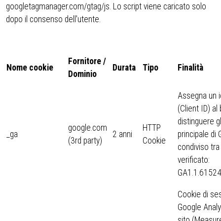
googletagmanager.com/gtag/js. Lo script viene caricato solo
dopo il consenso dell'utente.
Fornitore /
Nome cookie
Durata
Tipo
Finalità
Dominio
Assegna un i
(Client ID) a
distinguere gl
google.com
HTTP
_ga
2 anni
principale di
(3rd party)
Cookie
condiviso tr
verificato:
GA1.1.6152
Cookie di ses
Google Analy
sito (Measur