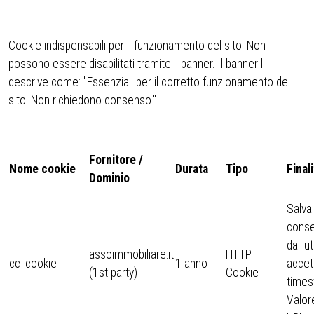
Cookie indispensabili per il funzionamento del sito. Non
possono essere disabilitati tramite il banner. Il banner li
descrive come: "Essenziali per il corretto funzionamento del
sito. Non richiedono consenso."
Fornitore /
Nome cookie
Durata
Tipo
Finali
Dominio
Salva
cons
dall'u
assoimmobiliare.it
HTTP
cc_cookie
1 anno
accett
(1st party)
Cookie
times
Valor