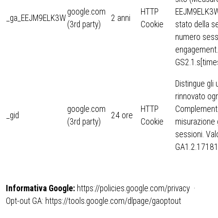
google.com
HTTP
EEJM9ELK3W)
_ga_EEJM9ELK3W
2 anni
(3rd party)
Cookie
stato della 
numero sess
engagement. 
GS2.1.s[time
Distingue gli 
rinnovato ogn
google.com
HTTP
Complementar
_gid
24 ore
(3rd party)
Cookie
misurazione g
sessioni. Valo
GA1.2.1718
Informativa Google:
https://policies.google.com/privacy ·
Opt-out GA: https://tools.google.com/dlpage/gaoptout