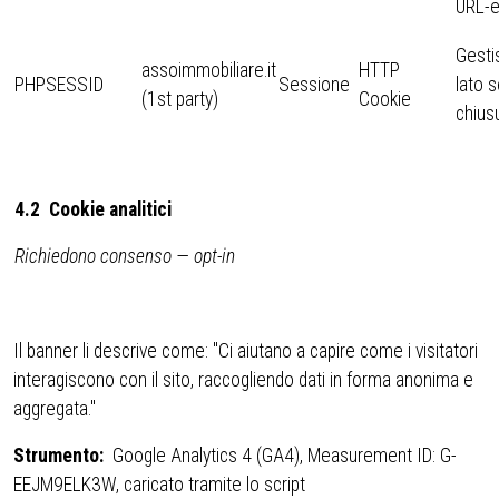
URL-e
Gesti
assoimmobiliare.it
HTTP
PHPSESSID
Sessione
lato s
(1st party)
Cookie
chius
4.2 Cookie analitici
Richiedono consenso — opt-in
Il banner li descrive come: "Ci aiutano a capire come i visitatori
interagiscono con il sito, raccogliendo dati in forma anonima e
aggregata."
Strumento:
Google Analytics 4 (GA4), Measurement ID: G-
EEJM9ELK3W, caricato tramite lo script