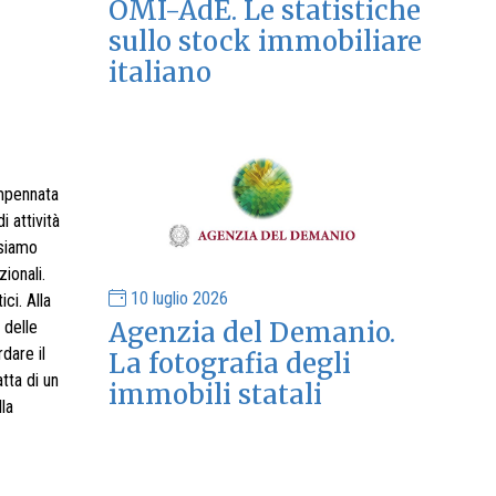
OMI-AdE. Le statistiche
sullo stock immobiliare
italiano
impennata
i attività
 siamo
ionali.
10 luglio 2026
ci. Alla
Agenzia del Demanio.
 delle
dare il
La fotografia degli
atta di un
immobili statali
la