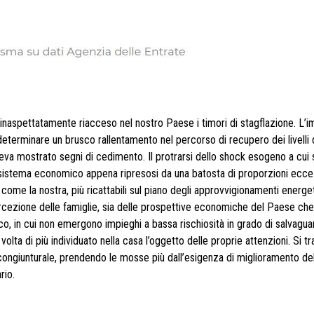
spettatamente riacceso nel nostro Paese i timori di stagflazione. L’
r determinare un brusco rallentamento nel percorso di recupero dei livelli d
eva mostrato segni di cedimento. Il protrarsi dello shock esogeno a cui
 sistema economico appena ripresosi da una batosta di proporzioni eccez
come la nostra, più ricattabili sul piano degli approvvigionamenti energeti
rcezione delle famiglie, sia delle prospettive economiche del Paese che
co, in cui non emergono impieghi a bassa rischiosità in grado di salvaguar
 volta di più individuato nella casa l’oggetto delle proprie attenzioni. Si tr
congiunturale, prendendo le mosse più dall’esigenza di miglioramento del
rio.