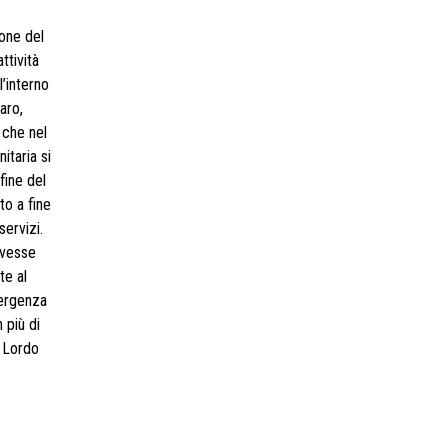
ione del
ttività
l’interno
aro,
 che nel
itaria si
fine del
to a fine
ervizi.
lvesse
te al
mergenza
 più di
o Lordo