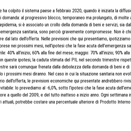
 ha colpito il sistema paese a febbraio 2020, quando è iniziata la diffus
 di domanda: al progressivo blocco, temporaneo ma prolungato, di molte a
pidemia, si è associato un crollo della domanda di beni e servizi, sia dal
di emergenza sanitaria, sono perciò gravemente compromesse. Non è chi
re dal lato dell’offerta. Nelle previsioni che qui presentiamo, ipotizziamo
rese nei prossimi mesi, nell’ipotesi che la fase acuta dell’emergenza san
: 40% all’inizio; 60% alla fine del mese; maggio: 70% all’inizio; 90% alla 
on queste ipotesi, la caduta stimata del PIL nel secondo trimestre rispet
estre sarà comunque frenata dalla debolezza della domanda di beni e di s
o i prossimi mesi diranno. Nel caso in cui la situazione sanitaria non evo
o dell’offerta, le previsioni economiche qui presentate andrebbero rivis
tabile: lo prevediamo al -6,0%, sotto l’ipotesi che la fase acuta dell’e
ore a quello del 2009, e del tutto inatteso a inizio anno. Ogni settimana in
i attuali, potrebbe costare una percentuale ulteriore di Prodotto Intern