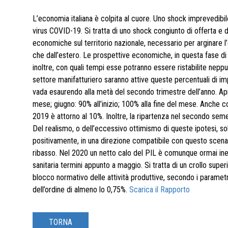
L’economia italiana è colpita al cuore. Uno shock imprevedibile
virus COVID-19. Si tratta di uno shock congiunto di offerta e
economiche sul territorio nazionale, necessario per arginare l’e
che dall’estero. Le prospettive economiche, in questa fase 
inoltre, con quali tempi esse potranno essere ristabilite neppu
settore manifatturiero saranno attive queste percentuali di imp
vada esaurendo alla metà del secondo trimestre dell’anno. Aprile
mese; giugno: 90% all’inizio; 100% alla fine del mese. Anche c
2019 è attorno al 10%. Inoltre, la ripartenza nel secondo sem
Del realismo, o dell’eccessivo ottimismo di queste ipotesi, sol
positivamente, in una direzione compatibile con questo scenari
ribasso. Nel 2020 un netto calo del PIL è comunque ormai inevi
sanitaria termini appunto a maggio. Si tratta di un crollo superi
blocco normativo delle attività produttive, secondo i parametr
dell’ordine di almeno lo 0,75%.
Scarica il Rapporto
TORNA