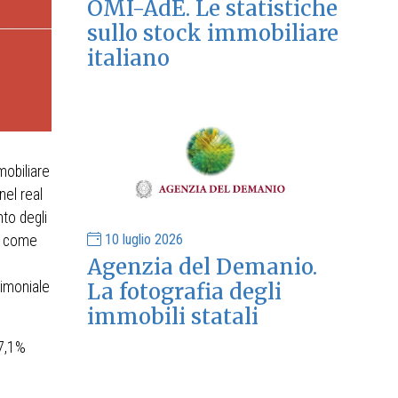
OMI-AdE. Le statistiche
sullo stock immobiliare
italiano
mobiliare
nel real
nto degli
10 luglio 2026
sì come
Agenzia del Demanio.
rimoniale
La fotografia degli
immobili statali
27,1%