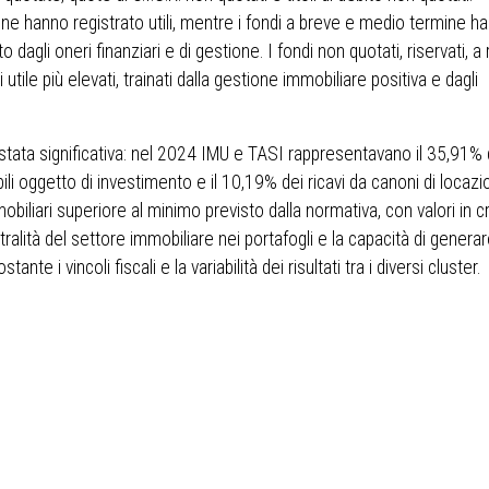
ine hanno registrato utili, mentre i fondi a breve e medio termine h
o dagli oneri finanziari e di gestione. I fondi non quotati, riservati, a
 utile più elevati, trainati dalla gestione immobiliare positiva e dagli
stata significativa: nel 2024 IMU e TASI rappresentavano il 35,91% de
li oggetto di investimento e il 10,19% dei ricavi da canoni di locazio
iari superiore al minimo previsto dalla normativa, con valori in c
tralità del settore immobiliare nei portafogli e la capacità di genera
te i vincoli fiscali e la variabilità dei risultati tra i diversi cluster.