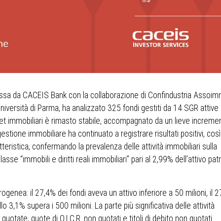
ossa da CACEIS Bank con la collaborazione di Confindustria Assoim
niversità di Parma, ha analizzato 325 fondi gestiti da 14 SGR attive 
sset immobiliari è rimasto stabile, accompagnato da un lieve increme
 gestione immobiliare ha continuato a registrare risultati positivi, co
atteristica, confermando la prevalenza delle attività immobiliari sulla
e “immobili e diritti reali immobiliari” pari al 2,99% dell’attivo pat
ogenea: il 27,4% dei fondi aveva un attivo inferiore a 50 milioni, il 
3,1% supera i 500 milioni. La parte più significativa delle attività
quotate, quote di O.I.C.R. non quotati e titoli di debito non quotati.