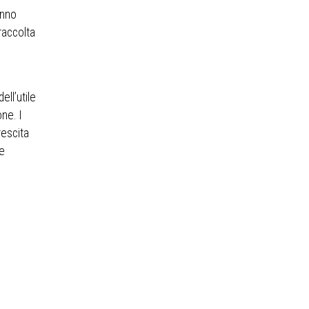
anno
 raccolta
ll’utile
ne. I
rescita
re