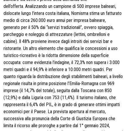
dell’offerta. Analizzando un campione di 500 imprese balneari,
dislocate lungo l’intera costa italiana, Nomisma stima un fatturato
medio di circa 260.000 euro annui per impresa balneare,
generato per il 50% dai “servizi tradizionali”, ovvero spiaggia,
parcheggio e noleggio di attrezzature (lettini, ombrelloni e
cabine). Il 48% proviene invece dagli introiti dei servizi bar e
ristorante. Un altro elemento che qualifica le concessioni a uso
turistico-ricreativo è la ridotta dimensione della superficie
occupata: come evidenzia l’indagine, il 72,3% non supera i 3.000
metri quadri e il 94,9% è inferiore a 10.000 metri quadri. Per
quanto riguarda la distribuzione degli stabilimenti balneari, a livello
regionale risulta in prima posizione l’Emilia-Romagna con 969
imprese (il 14,7% del totale), seguita dalla Toscana con 850
(12,9%) e dalla Liguria con 753 (11,4%). Il turismo italiano, che
rappresenta il 6,4% del PIL, è in grado di generare ottimi impatti
economici per il Paese. La prevista apertura al mercato,
successiva alla pronuncia della Corte di Giustizia Europea che
limita il ricorso alle proroghe a partire dal 1° gennaio 2024,