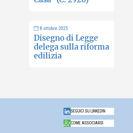
8 ottobre 2025
Disegno di Legge
delega sulla riforma
edilizia
SEGUICI SU LINKEDIN
COME ASSOCIARSI