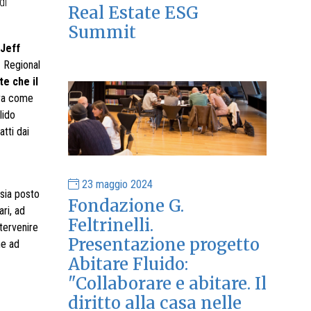
di
Real Estate ESG
Summit
Jeff
g
Regional
e che il
ora come
lido
atti dai
23 maggio 2024
 sia posto
Fondazione G.
ri, ad
Feltrinelli.
ntervenire
Presentazione progetto
he ad
Abitare Fluido:
"Collaborare e abitare. Il
diritto alla casa nelle