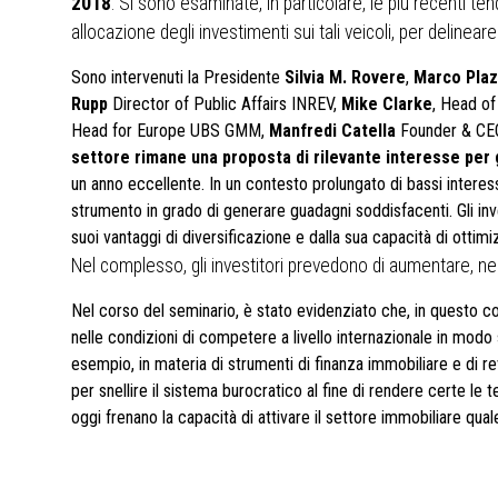
2018
. Si sono esaminate, in particolare, le più recenti te
allocazione degli investimenti sui tali veicoli, per delinear
Sono intervenuti la Presidente
Silvia M. Rovere
,
Marco Plaz
Rupp
Director of Public Affairs INREV,
Mike Clarke
, Head o
Head for Europe UBS GMM,
Manfredi Catella
Founder & CE
settore rimane una proposta di rilevante interesse per gl
un anno eccellente. In un contesto prolungato di bassi interess
strumento in grado di generare guadagni soddisfacenti. Gli inves
suoi vantaggi di diversificazione e dalla sua capacità di ottim
Nel complesso, gli investitori prevedono di aumentare, nei 
Nel corso del seminario, è stato evidenziato che, in questo co
nelle condizioni di competere a livello internazionale in mod
esempio, in materia di strumenti di finanza immobiliare e di re
per snellire il sistema burocratico al fine di rendere certe le t
oggi frenano la capacità di attivare il settore immobiliare q