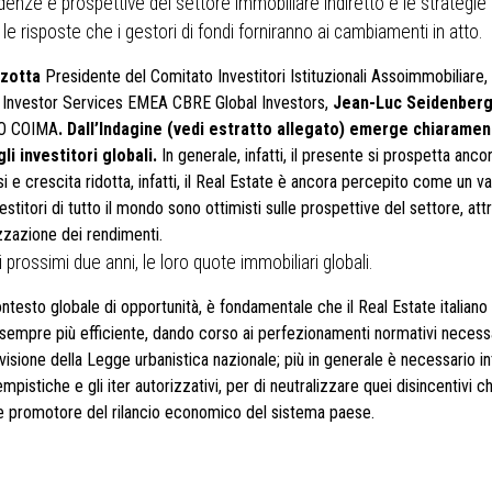
ndenze e prospettive del settore immobiliare indiretto e le strategie 
e le risposte che i gestori di fondi forniranno ai cambiamenti in atto.
zotta
Presidente del Comitato Investitori Istituzionali Assoimmobiliare,
f Investor Services EMEA CBRE Global Investors,
Jean-Luc Seidenber
O COIMA
.
Dall’Indagine (vedi estratto allegato) emerge chiarament
i investitori globali.
In generale, infatti, il presente si prospetta anc
i e crescita ridotta, infatti, il Real Estate è ancora percepito come un va
titori di tutto il mondo sono ottimisti sulle prospettive del settore, attr
izzazione dei rendimenti.
prossimi due anni, le loro quote immobiliari globali.
ntesto globale di opportunità, è fondamentale che il Real Estate italiano
o sempre più efficiente, dando corso ai perfezionamenti normativi necessa
visione della Legge urbanistica nazionale; più in generale è necessario i
empistiche e gli iter autorizzativi, per di neutralizzare quei disincentivi c
uale promotore del rilancio economico del sistema paese.