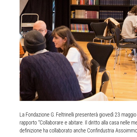
La Fondazione G. Feltrinelli presenterà giovedì 23 maggio a 
rapporto “Collaborare e abitare. Il diritto alla casa nelle me
definizione ha collaborato anche Confindustria Assoimmob