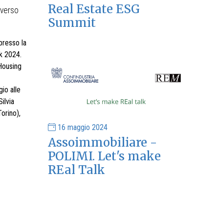
Real Estate ESG
averso
Summit
presso la
ek 2024.
Housing
io alle
ilvia
orino),
16 maggio 2024
Assoimmobiliare -
POLIMI. Let's make
REal Talk