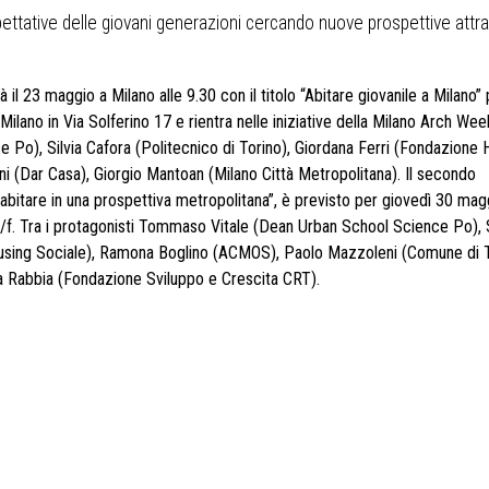
aspettative delle giovani generazioni cercando nuove prospettive attr
l 23 maggio a Milano alle 9.30 con il titolo “Abitare giovanile a Milano” 
Milano in Via Solferino 17 e rientra nelle iniziative della Milano Arch We
 Po), Silvia Cafora (Politecnico di Torino), Giordana Ferri (Fondazione 
ini (Dar Casa), Giorgio Mantoan (Milano Città Metropolitana). Il secondo
l'abitare in una prospettiva metropolitana”, è previsto per giovedì 30 magg
 8/f. Tra i protagonisti Tommaso Vitale (Dean Urban School Science Po), S
Housing Sociale), Ramona Boglino (ACMOS), Paolo Mazzoleni (Comune di T
a Rabbia (Fondazione Sviluppo e Crescita CRT).