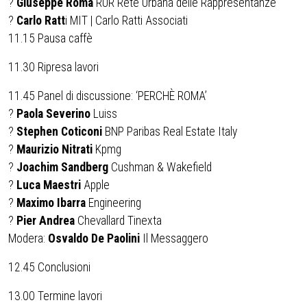
?
Giuseppe Roma
RUR Rete Urbana delle Rappresentanze
?
Carlo Ratt
i MIT | Carlo Ratti Associati
11.15 Pausa caffè
11.30 Ripresa lavori
11.45 Panel di discussione: ‘PERCHÈ ROMA’
?
Paola Severino
Luiss
?
Stephen Coticoni
BNP Paribas Real Estate Italy
?
Maurizio Nitrati
Kpmg
?
Joachim Sandberg
Cushman & Wakefield
?
Luca Maestri
Apple
?
Maximo Ibarra
Engineering
?
Pier Andrea
Chevallard Tinexta
Modera:
Osvaldo De Paolini
Il Messaggero
12.45 Conclusioni
13.00 Termine lavori