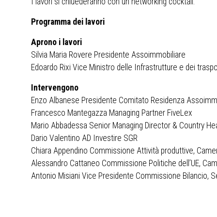
I lavori si chiuederanno con un networking cocktail.
Programma dei lavori
Aprono i lavori
Silvia Maria Rovere Presidente Assoimmobiliare
Edoardo Rixi Vice Ministro delle Infrastrutture e dei traspo
Intervengono
Enzo Albanese Presidente Comitato Residenza Assoimmo
Francesco Mantegazza Managing Partner FiveLex
Mario Abbadessa Senior Managing Director & Country Hea
Dario Valentino AD Investire SGR
Chiara Appendino Commissione Attività produttive, Camer
Alessandro Cattaneo Commissione Politiche dell’UE, Cam
Antonio Misiani Vice Presidente Commissione Bilancio, S