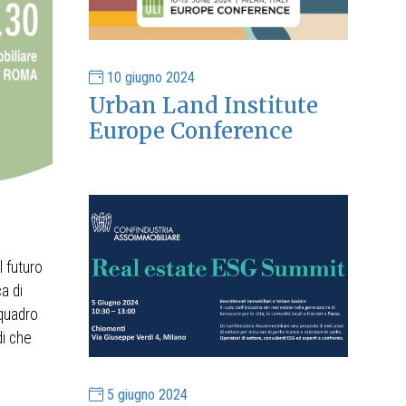
10 giugno 2024
Urban Land Institute
Europe Conference
l futuro
a di
 quadro
di che
5 giugno 2024