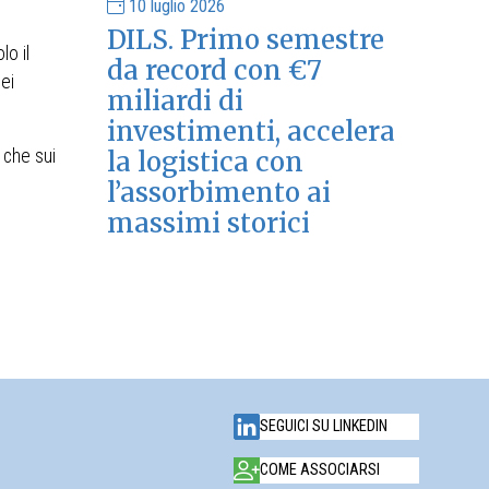
10 luglio 2026
DILS. Primo semestre
olo il
da record con €7
ei
miliardi di
investimenti, accelera
la logistica con
, che sui
l’assorbimento ai
massimi storici
SEGUICI SU LINKEDIN
COME ASSOCIARSI