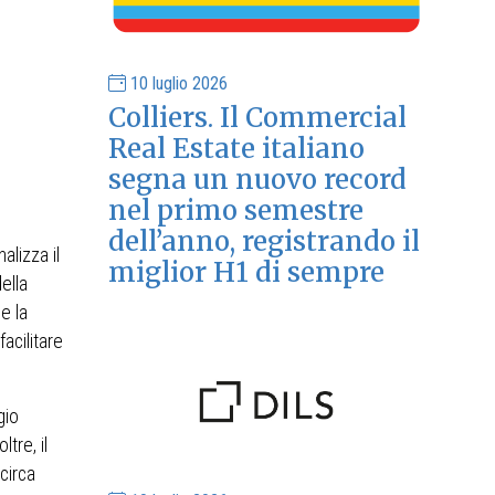
10 luglio 2026
Colliers. Il Commercial
Real Estate italiano
segna un nuovo record
nel primo semestre
dell’anno, registrando il
alizza il
miglior H1 di sempre
ella
e la
acilitare
gio
ltre, il
circa