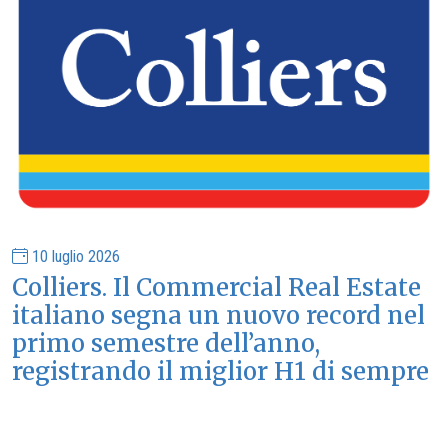
10 luglio 2026
Colliers. Il Commercial Real Estate
italiano segna un nuovo record nel
primo semestre dell’anno,
registrando il miglior H1 di sempre